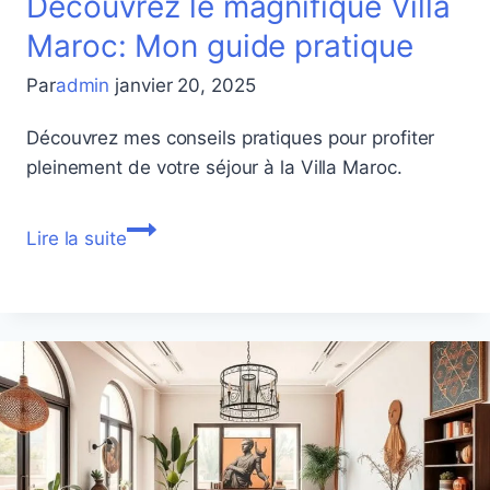
Découvrez le magnifique Villa
Maroc: Mon guide pratique
Par
admin
janvier 20, 2025
Découvrez mes conseils pratiques pour profiter
pleinement de votre séjour à la Villa Maroc.
Découvrez
Lire la suite
le
magnifique
Villa
Maroc:
Mon
guide
pratique