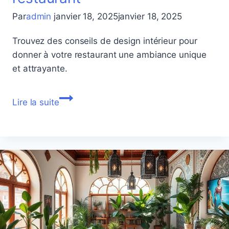
Par
admin
janvier 18, 2025
janvier 18, 2025
Trouvez des conseils de design intérieur pour
donner à votre restaurant une ambiance unique
et attrayante.
Découvrez
Lire la suite
des
idées
de
design
intérieur
pour
votre
restaurant