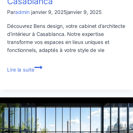
Casablanca
Par
admin
janvier 9, 2025
janvier 9, 2025
Découvrez Bens design, votre cabinet d’architecte
d’intérieur à Casablanca. Notre expertise
transforme vos espaces en lieux uniques et
fonctionnels, adaptés à votre style de vie
Bens
Lire la suite
Design:cabinet
d’architecte
d’intérieur
à
Casablanca